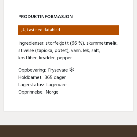
PRODUKT­INFORMASJON
Last ned datablad
Ingredienser: storfekjøtt (66 %), skummet
melk
,
stivelse (tapioka, potet), vann, løk, salt,
kostfiber, krydder, pepper.
Oppbevaring:
Frysevare
Holdbarhet:
365 dager
Lagerstatus:
Lagervare
Opprinnelse:
Norge