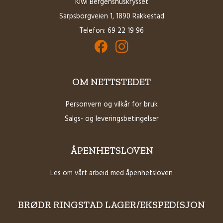
Kiwi Bergenshuskrysset
Sarpsborgveien 1, 1890 Rakkestad
Telefon:
69 22 19 96
Facebook for Brødrene Ringstad Butikk
Instagram for Brødrene Ringstad B
OM NETTSTEDET
Personvern og vilkår for bruk
Salgs- og leveringsbetingelser
ÅPENHETSLOVEN
Les om vårt arbeid med åpenhetsloven
BRØDR RINGSTAD LAGER/EKSPEDISJON