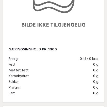
NÆRINGSINNHOLD PR. 100G
Energi
0 kJ / 0 kcal
Fett
0 g
Mettet fett
0 g
Karbohydrat
0 g
Sukker
0 g
Protein
0 g
Salt
0 g