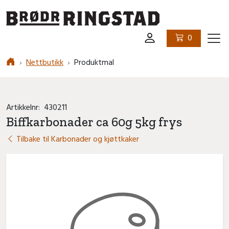
Logo
0
Ham
Nettbutikk
Produktmal
Artikkelnr:
430211
Biffkarbonader ca 60g 5kg frys
Tilbake til Karbonader og kjøttkaker