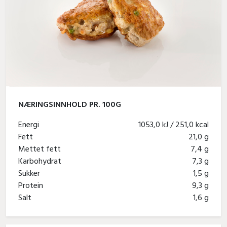
NÆRINGSINNHOLD PR. 100G
Energi
1053,0 kJ / 251,0 kcal
Fett
21,0 g
Mettet fett
7,4 g
Karbohydrat
7,3 g
Sukker
1,5 g
Protein
9,3 g
Salt
1,6 g