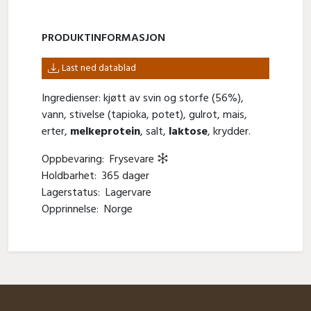
PRODUKT­INFORMASJON
Last ned datablad
Ingredienser: kjøtt av svin og storfe (56%),
vann, stivelse (tapioka, potet), gulrot, mais,
erter,
melkeprotein
, salt,
laktose
, krydder.
Oppbevaring:
Frysevare
Holdbarhet:
365 dager
Lagerstatus:
Lagervare
Opprinnelse:
Norge