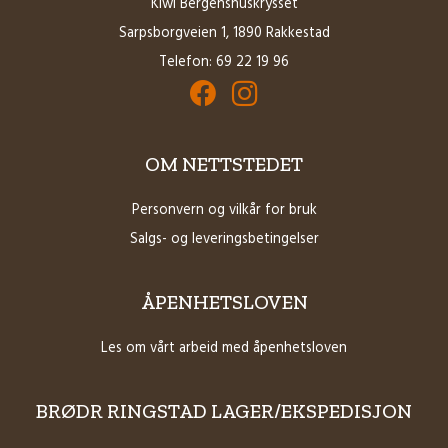
Kiwi Bergenshuskrysset
Sarpsborgveien 1, 1890 Rakkestad
Telefon:
69 22 19 96
Facebook for Brødrene Ringstad Butikk
Instagram for Brødrene Ringstad B
OM NETTSTEDET
Personvern og vilkår for bruk
Salgs- og leveringsbetingelser
ÅPENHETSLOVEN
Les om vårt arbeid med åpenhetsloven
BRØDR RINGSTAD LAGER/EKSPEDISJON