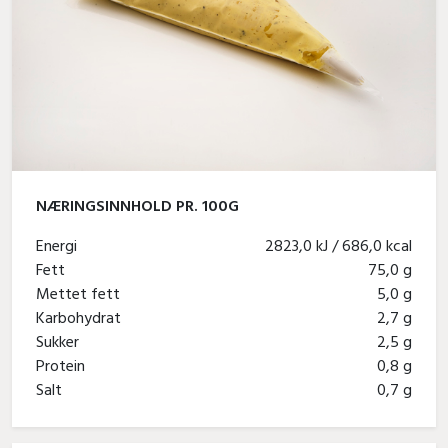
NÆRINGSINNHOLD PR. 100G
Energi
2823,0 kJ / 686,0 kcal
Fett
75,0 g
Mettet fett
5,0 g
Karbohydrat
2,7 g
Sukker
2,5 g
Protein
0,8 g
Salt
0,7 g