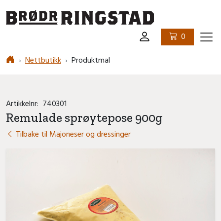
Logo
0
Ham
Nettbutikk
Produktmal
Artikkelnr:
740301
Remulade sprøytepose 900g
Tilbake til Majoneser og dressinger