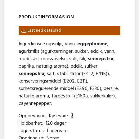
PRODUKT­INFORMASJON
Last ned datablad
Ingredienser: rapsolje, vann,
eggeplomme
,
agurkmiks (agurkterninger, sukker, eddik, vann,
modifisert maisstivelse, salt, løk,
sennepsfrø
,
paprika, naturlig aroma), eddik, sukker,
sennepsfrø
, salt, stabilisator (E412, E415)),
konserveringsmiddel (E202, E211),
surhetsregulerende middel (E296, E330), persille,
naturlig aroma, fargestoff (E160a, sukkerkulør),
cayennepepper.
Oppbevaring:
Kjølevare
Holdbarhet:
120 dager
Lagerstatus:
Lagervare
Opprinnelse:
Norge