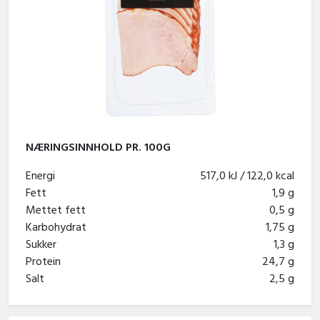
NÆRINGSINNHOLD PR. 100G
Energi
517,0 kJ / 122,0 kcal
Fett
1,9 g
Mettet fett
0,5 g
Karbohydrat
1,75 g
Sukker
1,3 g
Protein
24,7 g
Salt
2,5 g