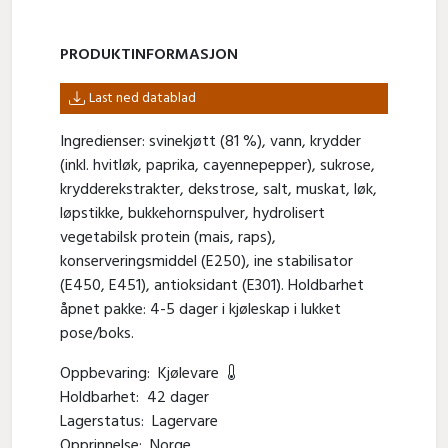
PRODUKT­INFORMASJON
Last ned datablad
Ingredienser: svinekjøtt (81 %), vann, krydder
(inkl. hvitløk, paprika, cayennepepper), sukrose,
krydderekstrakter, dekstrose, salt, muskat, løk,
løpstikke, bukkehornspulver, hydrolisert
vegetabilsk protein (mais, raps),
konserveringsmiddel (E250), ine stabilisator
(E450, E451), antioksidant (E301). Holdbarhet
åpnet pakke: 4-5 dager i kjøleskap i lukket
pose/boks.
Oppbevaring:
Kjølevare
Holdbarhet:
42 dager
Lagerstatus:
Lagervare
Opprinnelse:
Norge