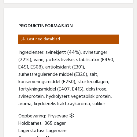
PRODUKT­INFORMASJON
Last ned datablad
Ingredienser: svinekjøtt (44%), svinetunger
(22%), vann, potetstivelse, stabilisator (E450,
E451, E508), antioksidant (E301),
surhetsregulerende middel (E326), salt,
konserveringsmiddel (E250), storfecollagen,
fortykningsmiddel (E407, E415), dekstrose,
svineprotein, hydrolysert vegetabilsk protein,
aroma, krydderekstrakt,røykaroma, sukker
Oppbevaring:
Frysevare
Holdbarhet:
365 dager
Lagerstatus:
Lagervare