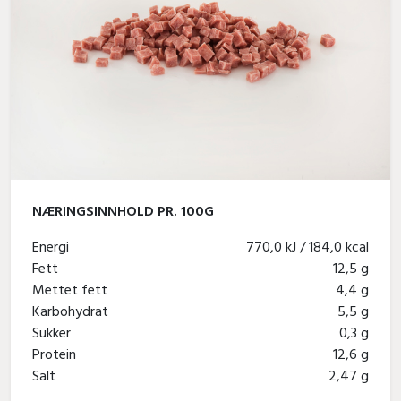
NÆRINGSINNHOLD PR. 100G
Energi
770,0 kJ / 184,0 kcal
Fett
12,5 g
Mettet fett
4,4 g
Karbohydrat
5,5 g
Sukker
0,3 g
Protein
12,6 g
Salt
2,47 g