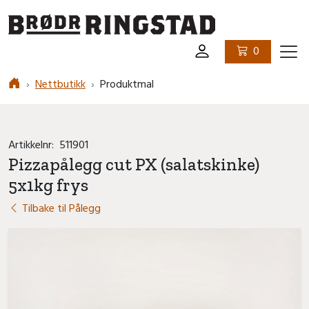
Logo
0
Ham
Nettbutikk
Produktmal
Artikkelnr:
511901
Pizzapålegg cut PX (salatskinke)
5x1kg frys
Tilbake til Pålegg