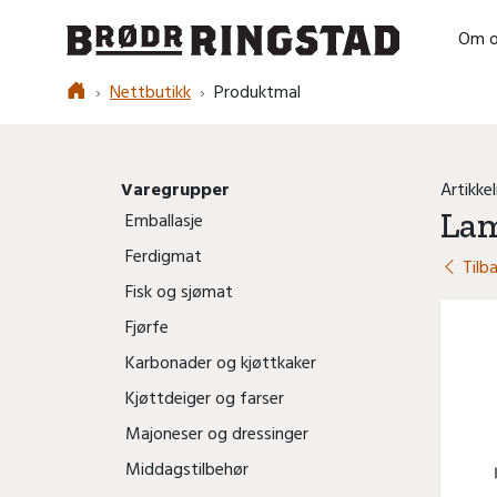
Om o
Logo
Nettbutikk
Produktmal
Varegrupper
Artikke
Lam
Emballasje
Ferdigmat
Tilba
Fisk og sjømat
Fjørfe
Karbonader og kjøttkaker
Kjøttdeiger og farser
Majoneser og dressinger
Middagstilbehør