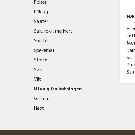
Pølser
Pålegg
NÆR
Salater
Ene
Salt, røkt, marinert
Fe
Småfe
Met
Kar
Spekemat
Suk
Storfe
Pro
Svin
Sal
Vilt
Utvalg fra katalogen
Grillmat
Høst