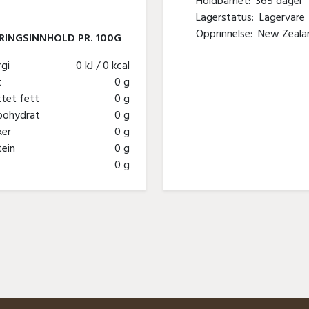
Holdbarhet:
365 dager
Lagerstatus:
Lagervare
Opprinnelse:
New Zeala
INGSINNHOLD PR. 100G
rgi
0 kJ / 0 kcal
tt
0 g
tet fett
0 g
bohydrat
0 g
ker
0 g
tein
0 g
t
0 g