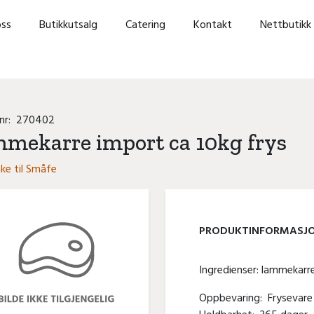
ss
Butikkutsalg
Catering
Kontakt
Nettbutikk
lnr:
270402
mekarre import ca 10kg frys
ke til Småfe
PRODUKT­INFORMASJ
Ingredienser: lammekarr
Oppbevaring:
Frysevare