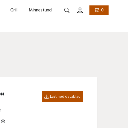
Grill
Minnestund
0
Søk
ON
Last ned datablad
e