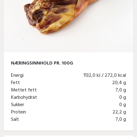
NÆRINGSINNHOLD PR. 100G
Energi
1132,0 kJ / 272,0 kcal
Fett
20,4 g
Mettet fett
7,0 g
Karbohydrat
0 g
Sukker
0 g
Protein
22,2 g
Salt
7,0 g