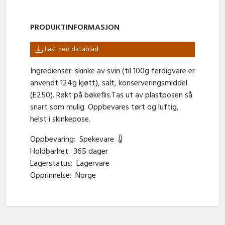
PRODUKT­INFORMASJON
Last ned datablad
Ingredienser: skinke av svin (til 100g ferdigvare er
anvendt 124g kjøtt), salt, konserveringsmiddel
(E250). Røkt på bøkeflis.Tas ut av plastposen så
snart som mulig. Oppbevares tørt og luftig,
helst i skinkepose.
Oppbevaring:
Spekevare
Holdbarhet:
365 dager
Lagerstatus:
Lagervare
Opprinnelse:
Norge