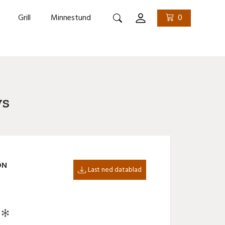
Grill
Minnestund
0
Søk
ys
ON
Last ned datablad