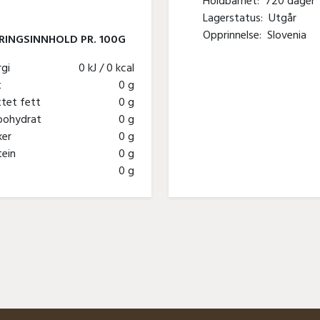
Holdbarhet:
720 dager
Lagerstatus:
Utgår
Opprinnelse:
Slovenia
INGSINNHOLD PR. 100G
rgi
0 kJ / 0 kcal
tt
0 g
tet fett
0 g
bohydrat
0 g
ker
0 g
tein
0 g
t
0 g