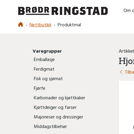
Om o
Logo
Nettbutikk
Produktmal
Varegrupper
Artikke
Hjo
Emballasje
Ferdigmat
Tilba
Fisk og sjømat
Fjørfe
Karbonader og kjøttkaker
Kjøttdeiger og farser
Majoneser og dressinger
Middagstilbehør