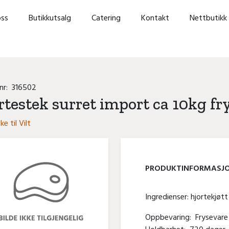
ss
Butikkutsalg
Catering
Kontakt
Nettbutikk
lnr:
316502
rtestek surret import ca 10kg fr
ke til Vilt
PRODUKT­INFORMASJ
Ingredienser: hjortekjøtt
Oppbevaring:
Frysevare