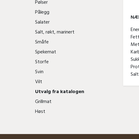
Pølser
Pålegg
NÆR
Salater
Ene
Salt, røkt, marinert
Fe
Småfe
Met
Kar
Spekemat
Suk
Storfe
Pro
Svin
Sal
Vilt
Utvalg fra katalogen
Grillmat
Høst